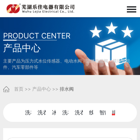
PRODUCT CENTER
产品中心
主要产品为压力式水位传感器、电动水阀、流体电磁阀、模块化组
件、汽车零部件等
首页
>>
产品中心
>>
排水阀
洗衣机进水阀
洗衣机水位传感器
冰箱水阀
洗衣机喷头体
洗衣机进水阀组件
线圈组件
智能马桶水阀
排水阀