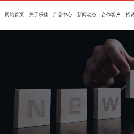
网站首页
关于乐佳
产品中心
新闻动态
合作客户
招
公司是一家集研发、生产、销售于一体的高新技术企业，主要产品为压力式水位传感器、电动水阀、流体电磁阀、模块化组件、汽车零部件等。
专注于研发与制造洗衣机进水阀，凭借先进工艺与严格检测流程，为全球家电企业提供高精度、耐用且适配多样机型的品质进水阀产品。
展现公司在进水阀及衣机水位传感器领域的创新成果、业务拓展与行业发声